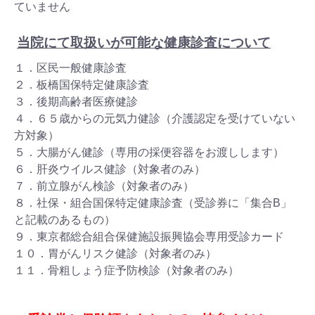
ていません
当院にて取扱いが可能な健康診査について
１．区民一般健康診査
２．板橋国保特定健康診査
３．後期高齢者医療健診
４．６５歳からの元気力健診（介護認定を受けていない
方対象）
５．大腸がん健診（専用の採便容器をお渡しします）
６．肝炎ウイルス健診（対象者のみ）
７．前立腺がん検診（対象者のみ）
８．社保・組合国保特定健康診査（受診券に「集合B」
と記載のあるもの）
９．東京都総合組合保健施設振興協会専用受診カード
１０．胃がんリスク健診（対象者のみ）
１１．骨粗しょう症予防検診（対象者のみ）