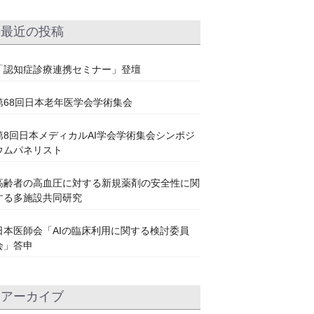
最近の投稿
「認知症診療連携セミナー」登壇
第68回日本老年医学会学術集会
第8回日本メディカルAI学会学術集会シンポジ
ウムパネリスト
高齢者の高血圧に対する新規薬剤の安全性に関
する多施設共同研究
日本医師会「AIの臨床利用に関する検討委員
会」答申
アーカイブ