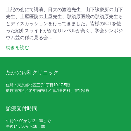
上記の会にて講演、日大の渡邉先生、山下診療所の山下
先生、土屋医院の土屋先生、那須原医院の那須原先生ら
とディスカッションを行ってきました。皆様のICTを使
った紹介スライドがかなりレベルが高く、学会シンポジ
ウム並の稀に見る会…
続きを読む
たかの内科クリニック
住所：東京都北区王子1丁目10-17-5階
糖尿病内科／老年病内科／循環器内科、在宅診療
診療受付時間
午前9：00から12：30まで
午後14：30から18：00