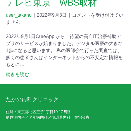
テレビ東京 WBS取材
user_takano
|
2022年9月3日
|
コメントを受け付けてい
ません
2022年9月1日CureApp から、待望の高血圧治療補助ア
プリのサービスが始まりました。デジタル医療の大きな
1歩になると思います。 私の医師会で行った調査では、
多くの患者さんはインターネットからの不安定な情報を
もとに…
続きを読む
たかの内科クリニック
住所：東京都北区王子1丁目10-17-5階
糖尿病内科／老年病内科／循環器内科、在宅診療