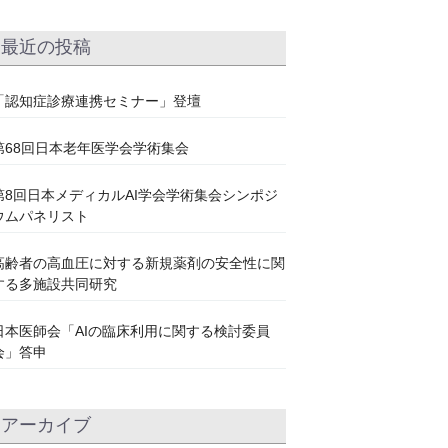
最近の投稿
「認知症診療連携セミナー」登壇
第68回日本老年医学会学術集会
第8回日本メディカルAI学会学術集会シンポジ
ウムパネリスト
高齢者の高血圧に対する新規薬剤の安全性に関
する多施設共同研究
日本医師会「AIの臨床利用に関する検討委員
会」答申
アーカイブ