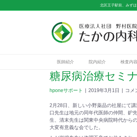
北区王子駅前、みずほ
医師紹介
院内紹介
検査内
糖尿病治療セミナ
hponeサポート
|
2019年3月1日
|
コメ
2月28日、新しい小野薬品の社屋にて
口先生は地元の同年代医師の仲間、鈩
生、清末先生は関東中央病院時代から
大変有意義な会でした。