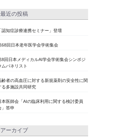
最近の投稿
「認知症診療連携セミナー」登壇
第68回日本老年医学会学術集会
第8回日本メディカルAI学会学術集会シンポジ
ウムパネリスト
高齢者の高血圧に対する新規薬剤の安全性に関
する多施設共同研究
日本医師会「AIの臨床利用に関する検討委員
会」答申
アーカイブ