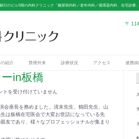
銀行のビル5階の内科クリニック「糖尿病内科／老年内科／循環器内科、在宅診療
〒 11
容の紹介
禁煙外来
診療状況
アクセス
連携病
ーin板橋
ントを受け付けていません
講演会座長を務めました。清末先生、鶴田先生、山
先生は板橋在宅医会で大変お世話になっている先
の親友であり、様々なプロフェッショナルが集まり