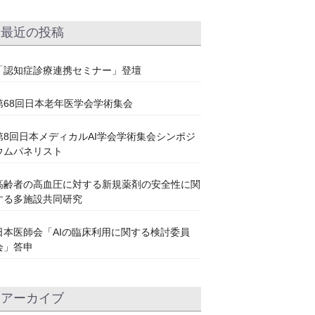
最近の投稿
「認知症診療連携セミナー」登壇
第68回日本老年医学会学術集会
第8回日本メディカルAI学会学術集会シンポジ
ウムパネリスト
高齢者の高血圧に対する新規薬剤の安全性に関
する多施設共同研究
日本医師会「AIの臨床利用に関する検討委員
会」答申
アーカイブ