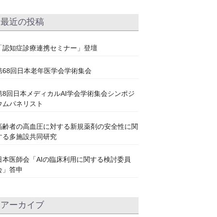
最近の投稿
「認知症診療連携セミナー」登壇
第68回日本老年医学会学術集会
第8回日本メディカルAI学会学術集会シンポジ
ウムパネリスト
高齢者の高血圧に対する新規薬剤の安全性に関
する多施設共同研究
日本医師会「AIの臨床利用に関する検討委員
会」答申
アーカイブ