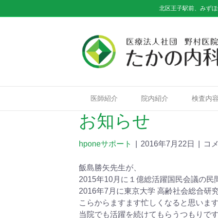
北区王子駅前、みずほ
医師紹介
院内紹介
検査内
お知らせ
hponeサポート
|
2016年7月22日
|
コ
飯島勝矢先生が、
2015年10月に１億総活躍国民会議の
2016年7月に東京大学 高齢社会総合
こらからますます忙しくなると思いま
当院でも活躍を続けてもらうつもりで