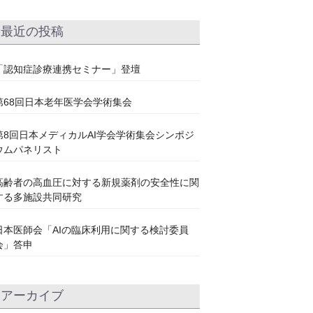
最近の投稿
「認知症診療連携セミナー」登壇
第68回日本老年医学会学術集会
第8回日本メディカルAI学会学術集会シンポジ
ウムパネリスト
高齢者の高血圧に対する新規薬剤の安全性に関
する多施設共同研究
日本医師会「AIの臨床利用に関する検討委員
会」答申
アーカイブ