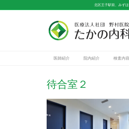
北区王子駅前、みずほ
医師紹介
院内紹介
検査内
待合室２