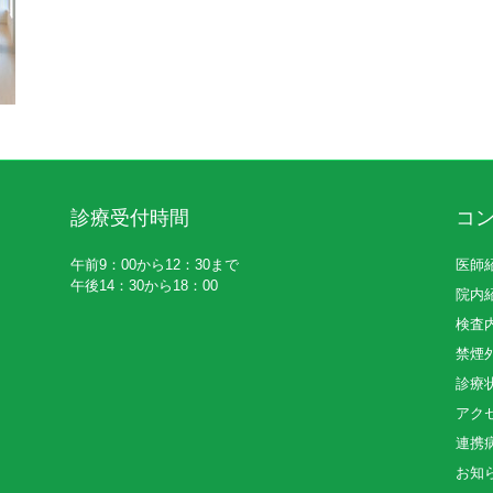
診療受付時間
コ
午前9：00から12：30まで
医師
午後14：30から18：00
院内
検査
禁煙
診療
アク
連携
お知